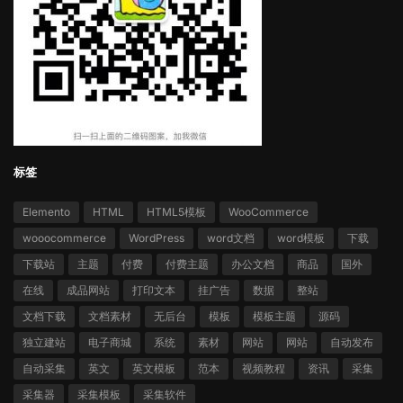
标签
Elemento
HTML
HTML5模板
WooCommerce
wooocommerce
WordPress
word文档
word模板
下载
下载站
主题
付费
付费主题
办公文档
商品
国外
在线
成品网站
打印文本
挂广告
数据
整站
文档下载
文档素材
无后台
模板
模板主题
源码
独立建站
电子商城
系统
素材
网站
网站
自动发布
自动采集
英文
英文模板
范本
视频教程
资讯
采集
采集器
采集模板
采集软件