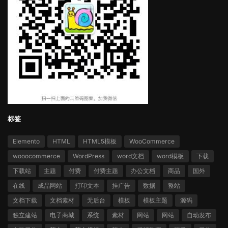
标签
Elemento
HTML
HTML5模板
WooCommerce
wooocommerce
WordPress
word文档
word模板
下载
下载站
主题
付费
付费主题
办公文档
商品
国外
在线
成品网站
打印文本
挂广告
数据
整站
文档下载
文档素材
无后台
模板
模板主题
源码
独立建站
电子商城
系统
素材
网站
网站
自动发布