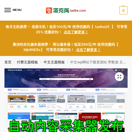
MENU
0
每月主机推荐
老薜主机！低至100元/年 使用优惠码【 tadke25 】 可享受
25% 优惠折扣！
点击了解更多！
最佳性价比服务器推荐
雨云服务器！低至299元/年 使用优惠码【
Njk4NDEx】 可享受优惠折扣！
点击了解更多！
首页
付费主题模板
中文主题模板
中文wp网站下载资源站 带数据 主题模板 虚拟文档 带会员功能 知识付费源码 可选采集器
/
/
/