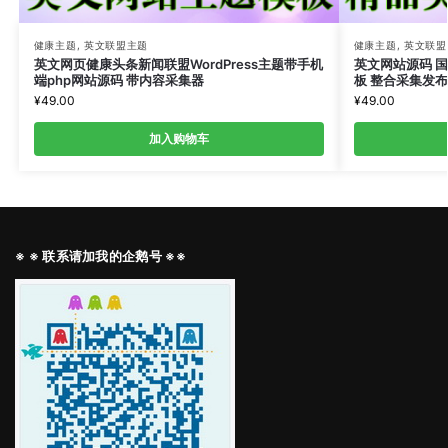
健康主题
,
英文联盟主题
健康主题
,
英文联盟
英文网页健康头条新闻联盟WordPress主题带手机
英文网站源码 
端php网站源码 带内容采集器
板 整合采集发
¥
49.00
¥
49.00
加入购物车
※ ※ 联系请加我的企鹅号 ※※