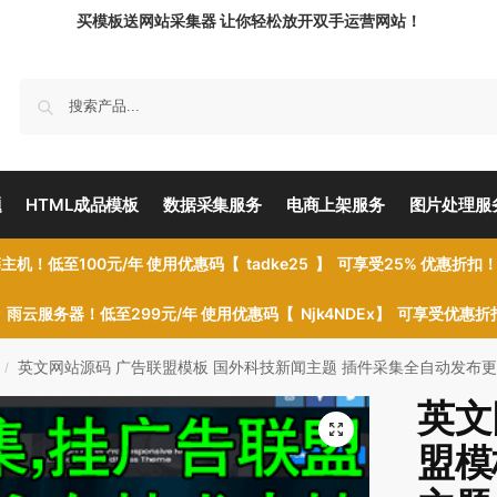
买模板送网站采集器 让你轻松放开双手运营网站！
题
HTML成品模板
数据采集服务
电商上架服务
图片处理服
主机！低至100元/年 使用优惠码【 tadke25 】 可享受25% 优惠折扣
雨云服务器！低至299元/年 使用优惠码【 Njk4NDEx】 可享受优惠
英文网站源码 广告联盟模板 国外科技新闻主题 插件采集全自动发布
/
英文
盟模