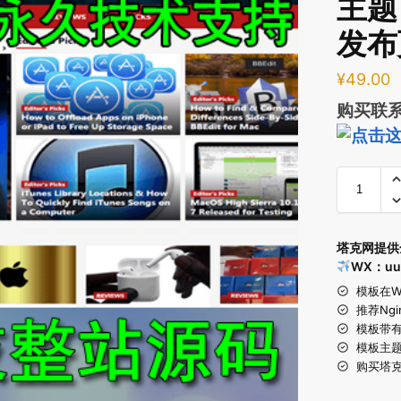
主题
发布
¥
49.00
购买联系
塔克网提供
WX：uu
模板在W
推荐Ngin
模板带
模板主
购买塔