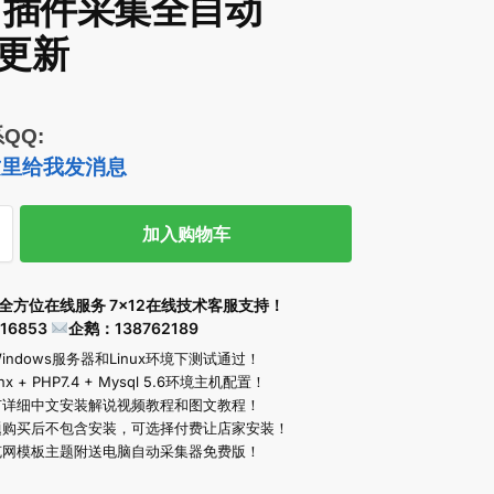
 插件采集全自动
更新
QQ:
加入购物车
全方位在线服务 7×12在线技术客服支持！
16853
企鹅：138762189
indows服务器和Linux环境下测试通过！
x + PHP7.4 + Mysql 5.6环境主机配置！
有详细中文安装解说视频教程和图文教程！
题购买后不包含安装，可选择付费让店家安装！
克网模板主题附送电脑自动采集器免费版！