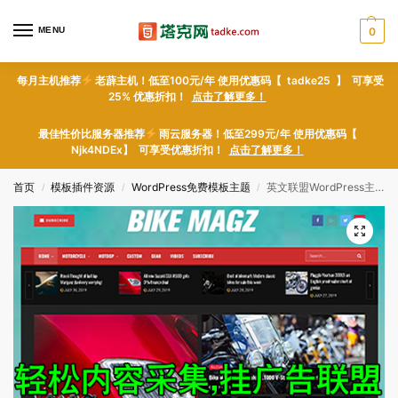
MENU
0
每月主机推荐
老薜主机！低至100元/年 使用优惠码【 tadke25 】 可享受
25% 优惠折扣！
点击了解更多！
最佳性价比服务器推荐
雨云服务器！低至299元/年 使用优惠码【
Njk4NDEx】 可享受优惠折扣！
点击了解更多！
首页
模板插件资源
WordPress免费模板主题
英文联盟WordPress主题 漂亮的摩托车汽车深色成品整站模板下载
/
/
/