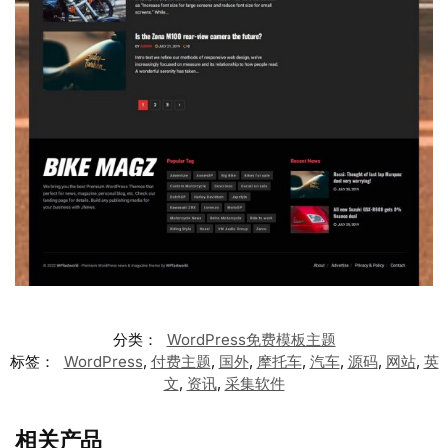
分类：
WordPress免费模板主题
标签：
WordPress
,
付费主题
,
国外
,
摩托车
,
汽车
,
源码
,
网站
,
英
文
,
资讯
,
采集软件
相关产品