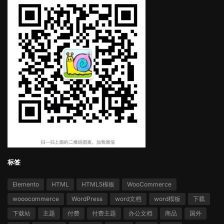
标签
Elemento
HTML
HTML5模板
WooCommerce
wooocommerce
WordPress
word文档
word模板
下载
下载站
主题
付费
付费主题
办公文档
商品
国外