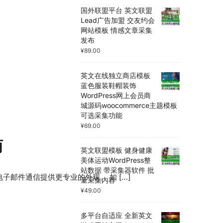
国外联盟平台 英文联盟
Lead广告加盟 交友约会
网站模板 情感文章采集
发布
¥
89.00
英文在线独立商店模板
蓝色服装鞋帽装饰
WordPress网上会员商
城源码woocommerce主题模板
可选采集功能
¥
69.00
商
英文联盟模板 健身健康
美体运动WordPress整
站数据 带采集器软件 批
邮件通信提供更专业的外观。 如 […]
量采集内容
¥
49.00
多平台自适应 全新英文