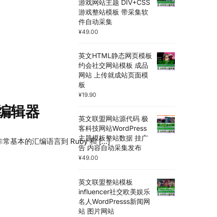
游戏网站主题 DIV+CSS
游戏整站模板 带采集软
件自动采集
¥
49.00
英文HTML静态网页模板
约会社交网站模板 成品
网站 上传就成站页面模
板
¥
19.90
码编辑器
英文联盟网站源代码 极
客科技网站WordPress
主题模板整站数据 挂广
的汇编语言到 Ruby 和 […]
告 内容自动采集发布
¥
49.00
英文联盟整站模板
influencer社交欧美娱乐
名人WordPresss新闻网
站 图片网站