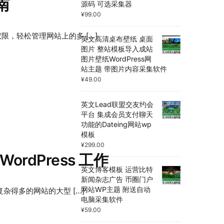
南
源码 可选采集器
¥
99.00
限，轻松管理网站上的多 […]
英文高清桌布壁纸 桌面
图片 整站模板导入成站
图片壁纸WordPress网
站主题 带图片内容采集软件
¥
49.00
英文Lead联盟交友约会
平台 集成会员支付聊天
功能的Dateing网站wp
模板
¥
299.00
ordPress 工作
英文博客模板 运营比特
新闻杂志广告 币圈门户
网站WP主题 附送自动
复杂得多的网站的大型 […]
电脑采集软件
¥
59.00