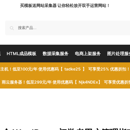
买模板送网站采集器 让你轻松放开双手运营网站！
题
HTML成品模板
数据采集服务
电商上架服务
图片处理服
主机！低至100元/年 使用优惠码【 tadke25 】 可享受25% 优惠折扣
雨云服务器！低至299元/年 使用优惠码【 Njk4NDEx】 可享受优惠