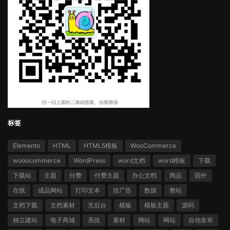
标签
Elemento
HTML
HTML5模板
WooCommerce
wooocommerce
WordPress
word文档
word模板
下载
下载站
主题
付费
付费主题
办公文档
商品
国外
在线
成品网站
打印文本
挂广告
数据
整站
文档下载
文档素材
无后台
模板
模板主题
源码
独立建站
电子商城
系统
素材
网站
网站
自动发布