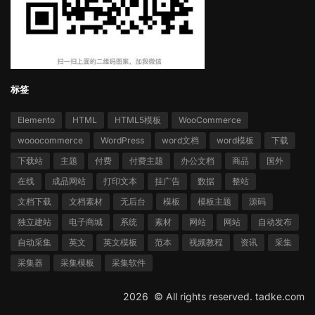
标签
Elemento
HTML
HTML5模板
WooCommerce
wooocommerce
WordPress
word文档
word模板
下载
下载站
主题
付费
付费主题
办公文档
商品
国外
在线
成品网站
打印文本
挂广告
数据
整站
文档下载
文档素材
无后台
模板
模板主题
源码
独立建站
电子商城
系统
素材
网站
网站
自动发布
自动采集
英文
英文模板
范本
视频教程
资讯
采集
采集器
采集模板
采集软件
2026 ©
All rights reserved.
tadke.com