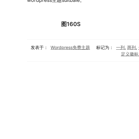
wordpress主题suitbale。
图160S
发表于：
Wordpress免费主题
标记为：
一列
,
两列
,
定义徽标