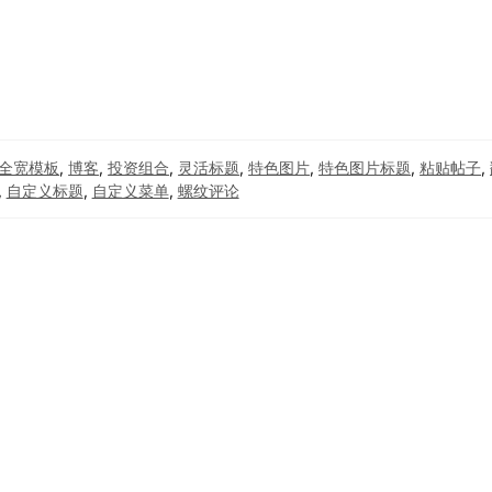
全宽模板
,
博客
,
投资组合
,
灵活标题
,
特色图片
,
特色图片标题
,
粘贴帖子
,
,
自定义标题
,
自定义菜单
,
螺纹评论