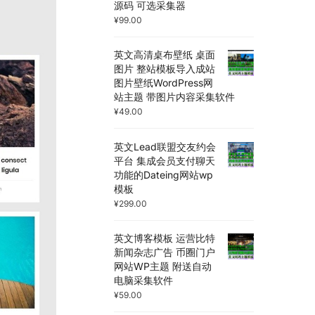
源码 可选采集器
¥
99.00
英文高清桌布壁纸 桌面
图片 整站模板导入成站
图片壁纸WordPress网
站主题 带图片内容采集软件
¥
49.00
英文Lead联盟交友约会
平台 集成会员支付聊天
功能的Dateing网站wp
模板
¥
299.00
英文博客模板 运营比特
新闻杂志广告 币圈门户
网站WP主题 附送自动
电脑采集软件
¥
59.00