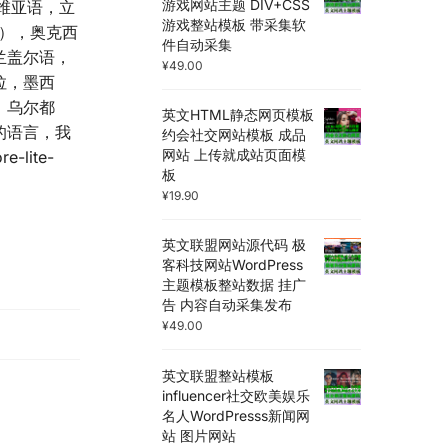
游戏网站主题 DIV+CSS
脱维亚语，立
游戏整站模板 带采集软
k），奥克西
件自动采集
兰盖尔语，
¥
49.00
拉，墨西
，乌尔都
英文HTML静态网页模板
的语言，我
约会社交网站模板 成品
网站 上传就成站页面模
e-lite-
板
¥
19.90
英文联盟网站源代码 极
客科技网站WordPress
主题模板整站数据 挂广
告 内容自动采集发布
¥
49.00
英文联盟整站模板
influencer社交欧美娱乐
名人WordPresss新闻网
站 图片网站