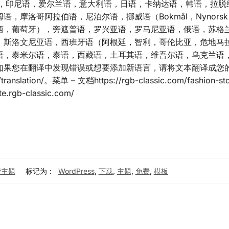
岛语，印尼语，爱尔兰语，意大利语，日语，卡纳达语，韩语，拉
，摩洛哥阿拉伯语，尼泊尔语，挪威语（Bokmål，Nynors
西，葡萄牙），旁遮普语，罗兴亚语，罗马尼亚语，俄语，苏格
，斯洛文尼亚语，西班牙语（阿根廷，智利，哥伦比亚，危地马
语，泰米尔语，泰语，西藏语，土耳其语，维吾尔语，乌克兰语
如果您在翻译中发现错误或想要添加新语言，请将文本翻译成您
lation/。菜单 – 文档https://rgb-classic.com/fashion-stor
e.rgb-classic.com/
免费主题
标记为：
WordPress
,
下载
,
主题
,
免费
,
模板