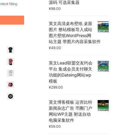
源码 可选采集器
¥
99.00
英文高清桌布壁纸 桌面
图片 整站模板导入成站
图片壁纸WordPress网
站主题 带图片内容采集软件
¥
49.00
英文Lead联盟交友约会
平台 集成会员支付聊天
功能的Dateing网站wp
模板
¥
299.00
英文博客模板 运营比特
新闻杂志广告 币圈门户
网站WP主题 附送自动
电脑采集软件
¥
59.00