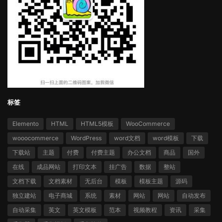
标签
Elemento
HTML
HTML5模板
WooCommerce
wooocommerce
WordPress
word文档
word模板
下载
下载站
主题
付费
付费主题
办公文档
商品
国外
在线
成品网站
打印文本
挂广告
数据
整站
文档下载
文档素材
无后台
模板
模板主题
源码
独立建站
电子商城
系统
素材
网站
网站
自动发布
自动采集
英文
英文模板
范本
视频教程
资讯
采集