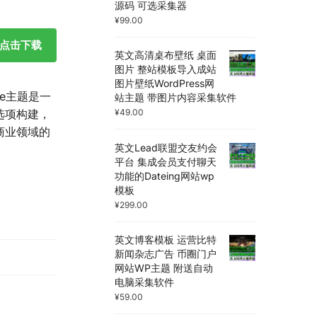
源码 可选采集器
¥
99.00
点击下载
英文高清桌布壁纸 桌面
图片 整站模板导入成站
图片壁纸WordPress网
te主题是一
站主题 带图片内容采集软件
选项构建，
¥
49.00
商业领域的
英文Lead联盟交友约会
平台 集成会员支付聊天
功能的Dateing网站wp
模板
¥
299.00
英文博客模板 运营比特
新闻杂志广告 币圈门户
网站WP主题 附送自动
电脑采集软件
¥
59.00