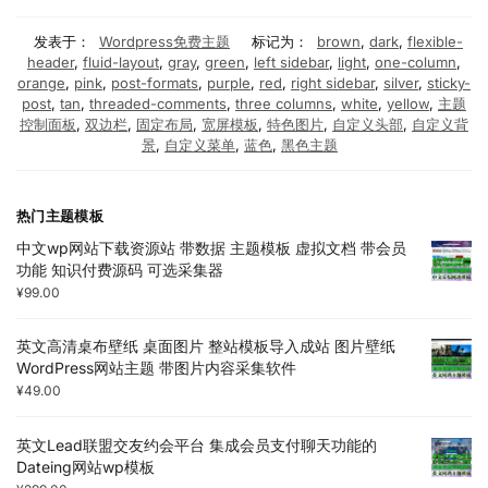
发表于：
Wordpress免费主题
标记为：
brown
,
dark
,
flexible-
header
,
fluid-layout
,
gray
,
green
,
left sidebar
,
light
,
one-column
,
orange
,
pink
,
post-formats
,
purple
,
red
,
right sidebar
,
silver
,
sticky-
post
,
tan
,
threaded-comments
,
three columns
,
white
,
yellow
,
主题
控制面板
,
双边栏
,
固定布局
,
宽屏模板
,
特色图片
,
自定义头部
,
自定义背
景
,
自定义菜单
,
蓝色
,
黑色主题
热门主题模板
中文wp网站下载资源站 带数据 主题模板 虚拟文档 带会员
功能 知识付费源码 可选采集器
¥
99.00
英文高清桌布壁纸 桌面图片 整站模板导入成站 图片壁纸
WordPress网站主题 带图片内容采集软件
¥
49.00
英文Lead联盟交友约会平台 集成会员支付聊天功能的
Dateing网站wp模板