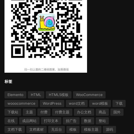
标签
Elemento
HTML
HTML5模板
WooCommerce
wooocommerce
WordPress
word文档
word模板
下载
下载站
主题
付费
付费主题
办公文档
商品
国外
在线
成品网站
打印文本
挂广告
数据
整站
文档下载
文档素材
无后台
模板
模板主题
源码