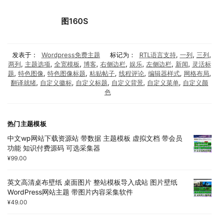
图160S
发表于：
Wordpress免费主题
标记为：
RTL语言支持
,
一列
,
三列
,
两列
,
主题选项
,
全宽模板
,
博客
,
右侧边栏
,
娱乐
,
左侧边栏
,
新闻
,
灵活标
题
,
特色图像
,
特色图像标题
,
粘贴帖子
,
线程评论
,
编辑器样式
,
网格布局
,
翻译就绪
,
自定义徽标
,
自定义标题
,
自定义背景
,
自定义菜单
,
自定义颜
色
热门主题模板
中文wp网站下载资源站 带数据 主题模板 虚拟文档 带会员
功能 知识付费源码 可选采集器
¥
99.00
英文高清桌布壁纸 桌面图片 整站模板导入成站 图片壁纸
WordPress网站主题 带图片内容采集软件
¥
49.00