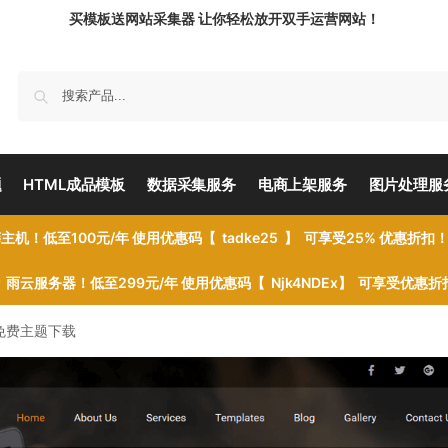
买模板送网站采集器 让你轻松放开双手运营网站！
题
HTML成品模板
数据采集服务
电商上架服务
图片处理服
主机！低至100元/年 使用优惠码【 tadke25 】 可享受25% 优惠折扣
雨云服务器！低至299元/年 使用优惠码【 Njk4NDEx】 可享受优惠
ress免费主题下载