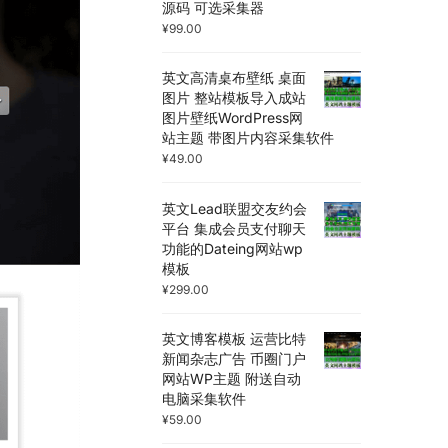
源码 可选采集器
¥
99.00
英文高清桌布壁纸 桌面
图片 整站模板导入成站
图片壁纸WordPress网
站主题 带图片内容采集软件
¥
49.00
英文Lead联盟交友约会
平台 集成会员支付聊天
功能的Dateing网站wp
模板
¥
299.00
英文博客模板 运营比特
新闻杂志广告 币圈门户
网站WP主题 附送自动
电脑采集软件
¥
59.00