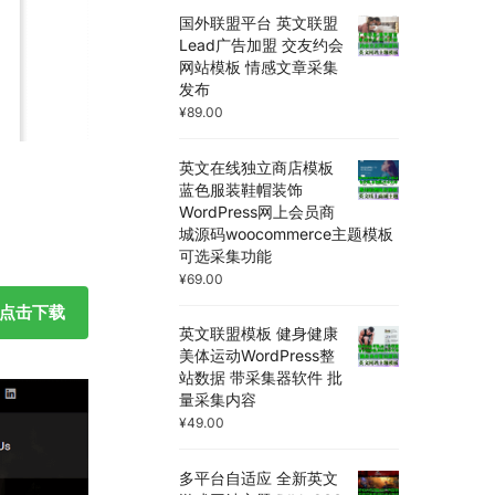
国外联盟平台 英文联盟
Lead广告加盟 交友约会
网站模板 情感文章采集
发布
¥
89.00
英文在线独立商店模板
蓝色服装鞋帽装饰
WordPress网上会员商
城源码woocommerce主题模板
可选采集功能
¥
69.00
点击下载
英文联盟模板 健身健康
美体运动WordPress整
站数据 带采集器软件 批
量采集内容
¥
49.00
多平台自适应 全新英文