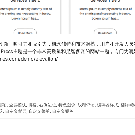
创意和创新，吸引力和吸引力，概念独特和技术娴熟，用户和开发人
rdPress主题是一个非常高质量和足智多谋的网站主题，专门为满
com/demo/elevation/
选项
,
全宽模板
,
博客
,
右侧边栏
,
特色图像
,
线程评论
,
编辑器样式
,
翻译就
题
,
自定义背景
,
自定义菜单
,
自定义颜色