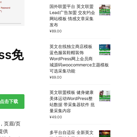
国外联盟平台 英文联盟
Lead广告加盟 交友约会
网站模板 情感文章采集
发布
¥
89.00
英文在线独立商店模板
ess免
蓝色服装鞋帽装饰
WordPress网上会员商
城源码woocommerce主题模板
可选采集功能
¥
69.00
英文联盟模板 健身健康
美体运动WordPress整
点击下载
站数据 带采集器软件 批
量采集内容
¥
49.00
景，页眉/页
提供
多平台自适应 全新英文