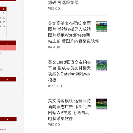
源码 可选采集器
¥
99.00
英文高清桌布壁纸 桌面
图片 整站模板导入成站
图片壁纸WordPress网
站主题 带图片内容采集软件
¥
49.00
英文Lead联盟交友约会
平台 集成会员支付聊天
功能的Dateing网站wp
模板
¥
299.00
英文博客模板 运营比特
新闻杂志广告 币圈门户
网站WP主题 附送自动
电脑采集软件
¥
59.00