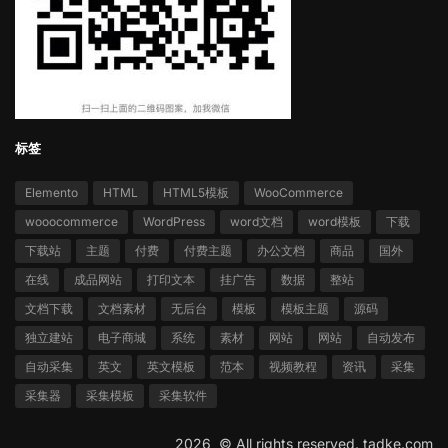
标签
Elemento
HTML
HTML5模板
WooCommerce
wooocommerce
WordPress
word文档
word模板
下载
下载站
主题
付费
付费主题
办公文档
商品
国外
在线
成品网站
打印文本
挂广告
数据
整站
文档下载
文档素材
无后台
模板
模板主题
源码
独立建站
电子商城
系统
素材
网站
网站
自动发布
自动采集
英文
英文模板
范本
视频教程
资讯
采集
采集器
采集模板
采集软件
2026 ©
All rights reserved.
tadke.com