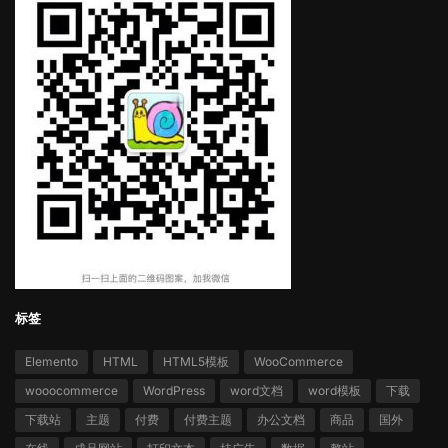
标签
Elemento
HTML
HTML5模板
WooCommerce
wooocommerce
WordPress
word文档
word模板
下载
下载站
主题
付费
付费主题
办公文档
商品
国外