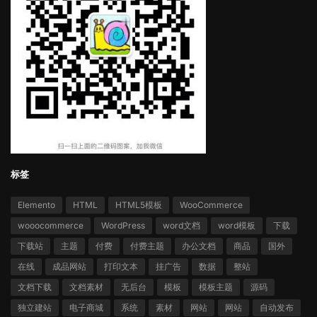
标签
Elemento
HTML
HTML5模板
WooCommerce
wooocommerce
WordPress
word文档
word模板
下载
下载站
主题
付费
付费主题
办公文档
商品
国外
在线
成品网站
打印文本
挂广告
数据
整站
文档下载
文档素材
无后台
模板
模板主题
源码
独立建站
电子商城
系统
素材
网站
网站
自动发布