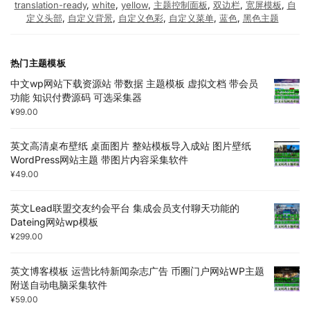
translation-ready
,
white
,
yellow
,
主题控制面板
,
双边栏
,
宽屏模板
,
自
定义头部
,
自定义背景
,
自定义色彩
,
自定义菜单
,
蓝色
,
黑色主题
热门主题模板
中文wp网站下载资源站 带数据 主题模板 虚拟文档 带会员
功能 知识付费源码 可选采集器
¥
99.00
英文高清桌布壁纸 桌面图片 整站模板导入成站 图片壁纸
WordPress网站主题 带图片内容采集软件
¥
49.00
英文Lead联盟交友约会平台 集成会员支付聊天功能的
Dateing网站wp模板
¥
299.00
英文博客模板 运营比特新闻杂志广告 币圈门户网站WP主题
附送自动电脑采集软件
¥
59.00