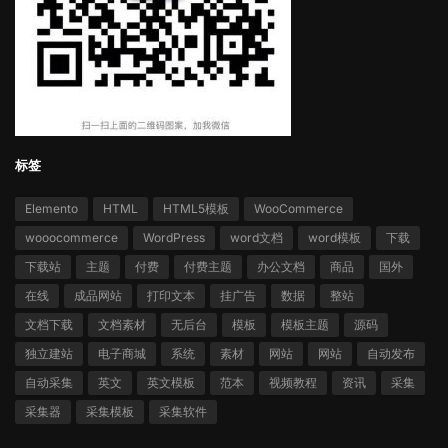
标签
Elemento
HTML
HTML5模板
WooCommerce
wooocommerce
WordPress
word文档
word模板
下载
下载站
主题
付费
付费主题
办公文档
商品
国外
在线
成品网站
打印文本
挂广告
数据
整站
文档下载
文档素材
无后台
模板
模板主题
源码
独立建站
电子商城
系统
素材
网站
网站
自动发布
自动采集
英文
英文模板
范本
视频教程
资讯
采集
采集器
采集模板
采集软件