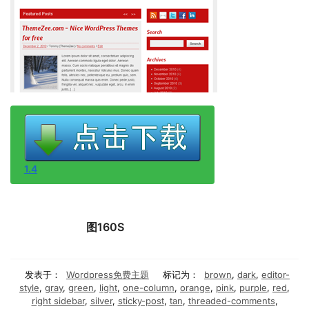
1.4
图160S
发表于：
Wordpress免费主题
标记为：
brown
,
dark
,
editor-
style
,
gray
,
green
,
light
,
one-column
,
orange
,
pink
,
purple
,
red
,
right sidebar
,
silver
,
sticky-post
,
tan
,
threaded-comments
,