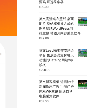
源码 可选采集器
¥
99.00
英文高清桌布壁纸 桌面
图片 整站模板导入成站
图片壁纸WordPress网
站主题 带图片内容采集软件
¥
49.00
英文Lead联盟交友约会
平台 集成会员支付聊天
功能的Dateing网站wp
模板
¥
299.00
英文博客模板 运营比特
新闻杂志广告 币圈门户
网站WP主题 附送自动
电脑采集软件
¥
59.00