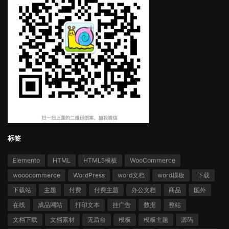
标签
Elemento
HTML
HTML5模板
WooCommerce
wooocommerce
WordPress
word文档
word模板
下载
下载站
主题
付费
付费主题
办公文档
商品
国外
在线
成品网站
打印文本
挂广告
数据
整站
文档下载
文档素材
无后台
模板
模板主题
源码