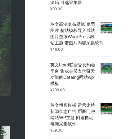
源码 可选采集器
¥
99.00
英文高清桌布壁纸 桌面
图片 整站模板导入成站
图片壁纸WordPress网
站主题 带图片内容采集软件
¥
49.00
英文Lead联盟交友约会
平台 集成会员支付聊天
功能的Dateing网站wp
模板
¥
299.00
英文博客模板 运营比特
新闻杂志广告 币圈门户
网站WP主题 附送自动
电脑采集软件
¥
59.00