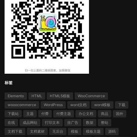
标签
Elemento
HTML
HTML5模板
WooCommerce
wooocommerce
WordPress
word文档
word模板
下载
下载站
主题
付费
付费主题
办公文档
商品
国外
在线
成品网站
打印文本
挂广告
数据
整站
文档下载
文档素材
无后台
模板
模板主题
源码