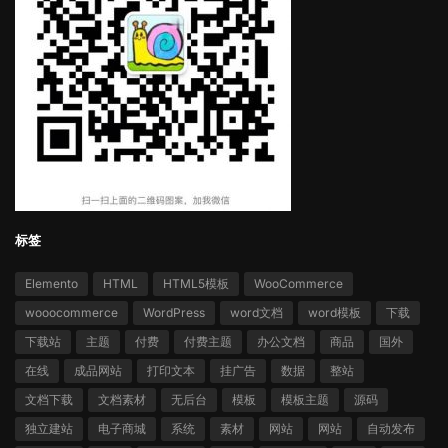
标签
Elemento
HTML
HTML5模板
WooCommerce
wooocommerce
WordPress
word文档
word模板
下载
下载站
主题
付费
付费主题
办公文档
商品
国外
在线
成品网站
打印文本
挂广告
数据
整站
文档下载
文档素材
无后台
模板
模板主题
源码
独立建站
电子商城
系统
素材
网站
网站
自动发布