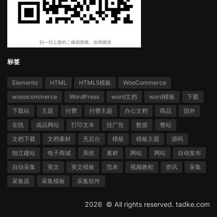
标签
Elemento
HTML
HTML5模板
WooCommerce
wooocommerce
WordPress
word文档
word模板
下载
下载站
主题
付费
付费主题
办公文档
商品
国外
在线
成品网站
打印文本
挂广告
数据
整站
文档下载
文档素材
无后台
模板
模板主题
源码
独立建站
电子商城
系统
素材
网站
网站
自动发布
自动采集
英文
英文模板
范本
视频教程
资讯
采集
采集器
采集模板
采集软件
2026 ©
All rights reserved.
tadke.com