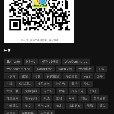
标签
Elemento
HTML
HTML5模板
WooCommerce
wooocommerce
WordPress
word文档
word模板
下载
下载站
主题
付费
付费主题
办公文档
商品
国外
在线
成品网站
打印文本
挂广告
数据
整站
文档下载
文档素材
无后台
模板
模板主题
源码
独立建站
电子商城
系统
素材
网站
网站
自动发布
自动采集
英文
英文模板
范本
视频教程
资讯
采集
采集器
采集模板
采集软件