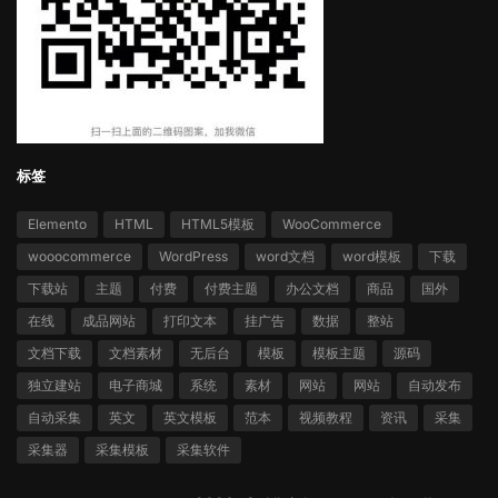
标签
Elemento
HTML
HTML5模板
WooCommerce
wooocommerce
WordPress
word文档
word模板
下载
下载站
主题
付费
付费主题
办公文档
商品
国外
在线
成品网站
打印文本
挂广告
数据
整站
文档下载
文档素材
无后台
模板
模板主题
源码
独立建站
电子商城
系统
素材
网站
网站
自动发布
自动采集
英文
英文模板
范本
视频教程
资讯
采集
采集器
采集模板
采集软件