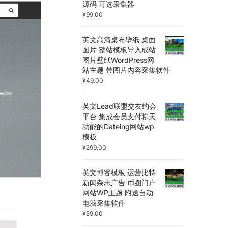
源码 可选采集器
¥
99.00
英文高清桌布壁纸 桌面
图片 整站模板导入成站
图片壁纸WordPress网
站主题 带图片内容采集软件
¥
49.00
英文Lead联盟交友约会
平台 集成会员支付聊天
功能的Dateing网站wp
模板
¥
299.00
英文博客模板 运营比特
新闻杂志广告 币圈门户
网站WP主题 附送自动
电脑采集软件
¥
59.00