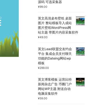
源码 可选采集器
¥
99.00
英文高清桌布壁纸 桌面
图片 整站模板导入成站
图片壁纸WordPress网
站主题 带图片内容采集软件
¥
49.00
英文Lead联盟交友约会
平台 集成会员支付聊天
功能的Dateing网站wp
模板
¥
299.00
英文博客模板 运营比特
新闻杂志广告 币圈门户
网站WP主题 附送自动
电脑采集软件
¥
59.00