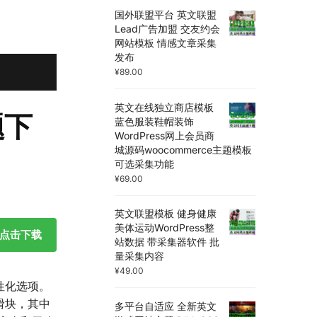
国外联盟平台 英文联盟
Lead广告加盟 交友约会
网站模板 情感文章采集
发布
¥
89.00
英文在线独立商店模板
题下
蓝色服装鞋帽装饰
WordPress网上会员商
城源码woocommerce主题模板
可选采集功能
¥
69.00
英文联盟模板 健身健康
美体运动WordPress整
点击下载
站数据 带采集器软件 批
量采集内容
¥
49.00
性化选项。
滑块，其中
多平台自适应 全新英文