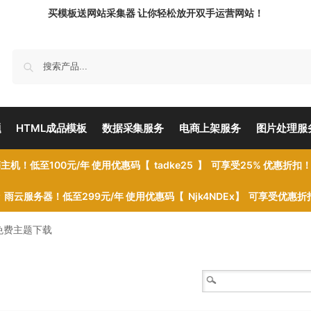
买模板送网站采集器 让你轻松放开双手运营网站！
题
HTML成品模板
数据采集服务
电商上架服务
图片处理服
主机！低至100元/年 使用优惠码【 tadke25 】 可享受25% 优惠折扣
雨云服务器！低至299元/年 使用优惠码【 Njk4NDEx】 可享受优惠
ess免费主题下载