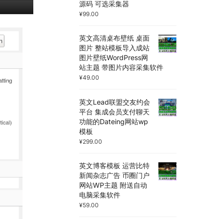
源码 可选采集器
¥
99.00
英文高清桌布壁纸 桌面
图片 整站模板导入成站
图片壁纸WordPress网
站主题 带图片内容采集软件
¥
49.00
英文Lead联盟交友约会
平台 集成会员支付聊天
功能的Dateing网站wp
模板
¥
299.00
英文博客模板 运营比特
新闻杂志广告 币圈门户
网站WP主题 附送自动
电脑采集软件
¥
59.00