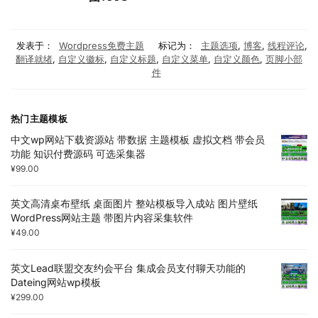
发表于：
Wordpress免费主题
标记为：
主题选项
,
博客
,
线程评论
,
翻译就绪
,
自定义徽标
,
自定义标题
,
自定义菜单
,
自定义颜色
,
页脚小部
件
热门主题模板
中文wp网站下载资源站 带数据 主题模板 虚拟文档 带会员
功能 知识付费源码 可选采集器
¥
99.00
英文高清桌布壁纸 桌面图片 整站模板导入成站 图片壁纸
WordPress网站主题 带图片内容采集软件
¥
49.00
英文Lead联盟交友约会平台 集成会员支付聊天功能的
Dateing网站wp模板
¥
299.00