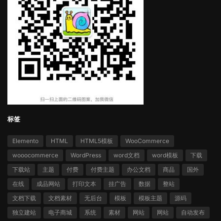
标签
Elemento
HTML
HTML5模板
WooCommerce
wooocommerce
WordPress
word文档
word模板
下载
下载站
主题
付费
付费主题
办公文档
商品
国外
在线
成品网站
打印文本
挂广告
数据
整站
文档下载
文档素材
无后台
模板
模板主题
源码
独立建站
电子商城
系统
素材
网站
网站
自动发布