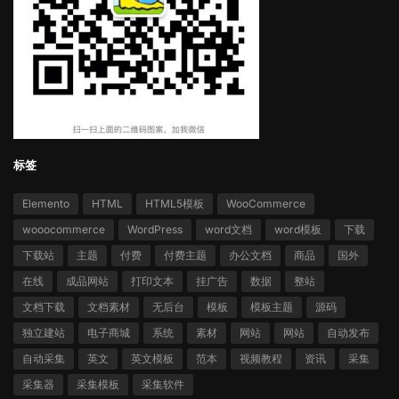
标签
Elemento
HTML
HTML5模板
WooCommerce
wooocommerce
WordPress
word文档
word模板
下载
下载站
主题
付费
付费主题
办公文档
商品
国外
在线
成品网站
打印文本
挂广告
数据
整站
文档下载
文档素材
无后台
模板
模板主题
源码
独立建站
电子商城
系统
素材
网站
网站
自动发布
自动采集
英文
英文模板
范本
视频教程
资讯
采集
采集器
采集模板
采集软件