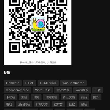
标签
Elemento
HTML
HTML5模板
WooCommerce
wooocommerce
WordPress
word文档
word模板
下载
下载站
主题
付费
付费主题
办公文档
商品
国外
在线
成品网站
打印文本
挂广告
数据
整站