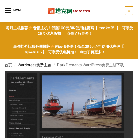
MENU
0
每月主机推荐
老薜主机！低至100元/年 使用优惠码【 tadke25 】 可享受
25% 优惠折扣！
点击了解更多！
最佳性价比服务器推荐
雨云服务器！低至299元/年 使用优惠码【
Njk4NDEx】 可享受优惠折扣！
点击了解更多！
首页
Wordpress免费主题
DarkElements WordPress免费主题下载
/
/