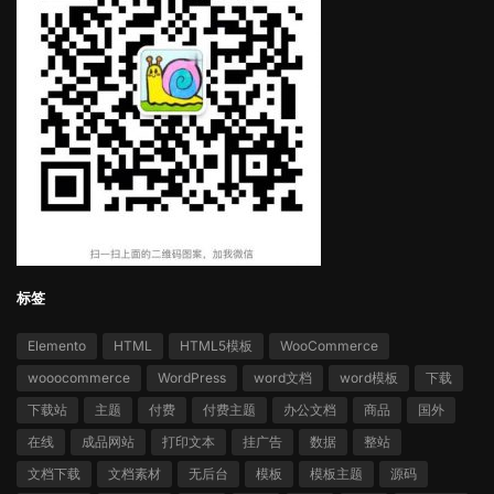
标签
Elemento
HTML
HTML5模板
WooCommerce
wooocommerce
WordPress
word文档
word模板
下载
下载站
主题
付费
付费主题
办公文档
商品
国外
在线
成品网站
打印文本
挂广告
数据
整站
文档下载
文档素材
无后台
模板
模板主题
源码