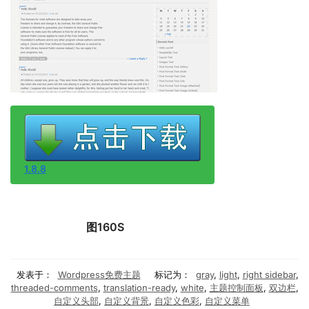
1.8.8
图160S
发表于：
Wordpress免费主题
标记为：
gray
,
light
,
right sidebar
,
threaded-comments
,
translation-ready
,
white
,
主题控制面板
,
双边栏
,
自定义头部
,
自定义背景
,
自定义色彩
,
自定义菜单