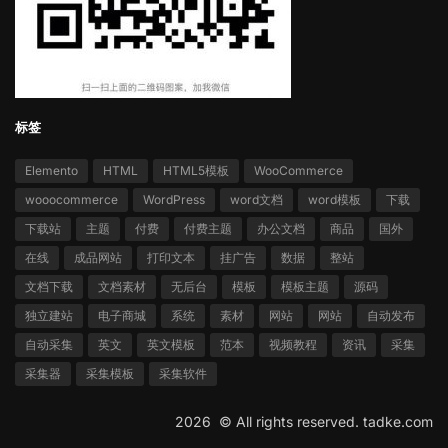
标签
Elemento
HTML
HTML5模板
WooCommerce
wooocommerce
WordPress
word文档
word模板
下载
下载站
主题
付费
付费主题
办公文档
商品
国外
在线
成品网站
打印文本
挂广告
数据
整站
文档下载
文档素材
无后台
模板
模板主题
源码
独立建站
电子商城
系统
素材
网站
网站
自动发布
自动采集
英文
英文模板
范本
视频教程
资讯
采集
采集器
采集模板
采集软件
2026 ©
All rights reserved.
tadke.com