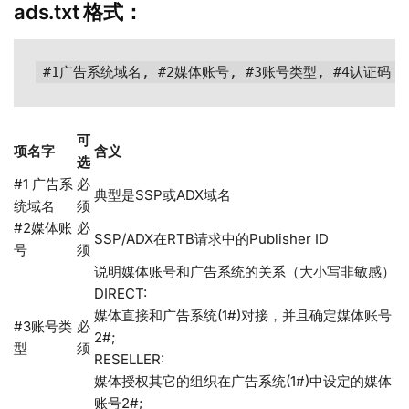
ads.txt 格式：
可
项名字
含义
选
#1 广告系
必
典型是SSP或ADX域名
统域名
须
#2媒体账
必
SSP/ADX在RTB请求中的Publisher ID
号
须
说明媒体账号和广告系统的关系（大小写非敏感）
DIRECT:
媒体直接和广告系统(1#)对接，并且确定媒体账号
#3账号类
必
2#;
型
须
RESELLER:
媒体授权其它的组织在广告系统(1#)中设定的媒体
账号2#;