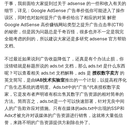
于事，我前面给大家提到过关于 adsense 的一些和收入有关的
细节，详见：Google AdSense 广告单价低你可能进入了操作
误区，同时也对如何提升广告单价给出了相应的对策 解密
Google AdSense 高价赚钱网站类型之提升广告点击率(CTR)
的秘密，但是因为问题总是千奇百怪，很多也并不一定是我完
全能考虑的到的，所以建议大家还是多研究 adsense 官方帮助
文档。
不过最近如果说到广告收益降低了，还真是有个办法止损，你
没猜错就是标题所说的 ads.txt 文档，那么 ads.txt 是什么东西
呢？可以查看相关 ads.txt 文档解释，ads 是
授权数字卖方
的
英文简写，是由
IAB技术实验室
推出的一个计划，以提高程序化
广告生态系统的透明度。Ads.txt中的“广告”代表授权数字卖
家，它是发布者声明谁有权出售其数字广告资源的相对简单的
方法。简而言之，ads.txt是一个可以快速部署，针对无良中间
人的广告欺诈应对措施。只有在媒体的ads.txt中出现的SSP和
Adx才被允许对该媒体的广告资源进行销售，这就将大量低信
誉，来路不明的广告资源提供方剔除在外了。