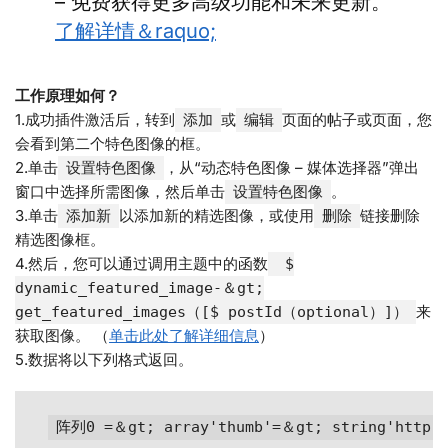
– 免费获得更多高级功能和未来更新。
了解详情＆raquo;
工作原理如何？
1.成功插件激活后，转到
或
页面的帖子或页面，您
添加
编辑
会看到第二个特色图像的框。
2.单击
，从“动态特色图像 – 媒体选择器”弹出
设置特色图像
窗口中选择所需图像，然后单击
。
设置特色图像
3.单击
以添加新的精选图像，或使用
链接删除
添加新
删除
精选图像框。
4.然后，您可以通过调用主题中的函数
$
dynamic_featured_image-＆gt;
来
get_featured_images（[$ postId（optional）]）
获取图像。 （
单击此处了解详细信息
）
5.数据将以下列格式返回。
阵列0 =＆gt; array'thumb'=＆gt; string'http：/