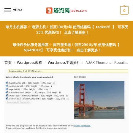
MENU
0
每月主机推荐
老薜主机！低至100元/年 使用优惠码【 tadke25 】 可享受
25% 优惠折扣！
点击了解更多！
最佳性价比服务器推荐
雨云服务器！低至299元/年 使用优惠码【
Njk4NDEx】 可享受优惠折扣！
点击了解更多！
首页
Wordpress教程
Wordpress主题插件
AJAX Thumbnail Rebuild – WordPress plugin WordPress插件下载
/
/
/