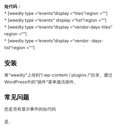
短代码：
* [weedly type =“events”display =“tiles”region =“”]
* [weedly type =“events” display =“list”region =“”]
* [weedly type =“events”display =“vendor-days-tiles”
region =“”]
* [weedly type =“events”display =“vendor -days-
list“region =”“]
安装
将”weedly“上传到”/ wp-content / plugins /“目录。通过
WordPress中的”插件“菜单激活插件。
常见问题
您是否有显示事件的短代码
是。