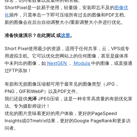
排名，访问者数量以及最终的销售额。
ShortPixel是一款易于使用，轻量级，安装即忘不及的
图像优
化
插件，只需单击一下即可压缩所有过去的图像和PDF文档。
新的图像会在后台自动调整大小/重新调整大小并进行优化。
准备快速演示？在此测试
或
这里
。
Short Pixel使用最少的资源，适用于任何共享，云，VPS或专
用虚拟主机。它可以优化您网站上的任何图像，甚至是媒体库
中未列出的图像，如
NextGEN
，
Modula
中的图像，或直接通
过FTP添加！
有损和无损图像压缩都可用于最常见的图像类型（JPG，
PNG，GIF和WebP）以及PDF文件。
我们还提供
光泽
JPEG压缩，这是一种非常高质量的有损优化算
法。专为摄影师设计！
优化的图片意味着更好的用户体验，更好的PageSpeed
Insights或GTmetrix结果，更好的Google PageRank和更多访
问者。