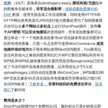
支持
（24/7）直接来自developers.easily
测试有损/无损
版本
的图像单击媒体库
，非常适合摄影师
：
保留或删除图像中的
EXIF
数据，使用无损选项工作压缩图像，同时使用HTTPS和
HTTP网站使用渐进式JPEG进行较大图像处理为了加快图像显
示你可以在
多个网站
或
多站点
上运行ShortPixel插件，使用
单
个API密钥
可以安全地测试
并使用插件：所有原始图像都可以
通过单击一个一个地恢复或批量’Bulk’优化媒体库或任何图库中
的所有现有图像，只需一次点击即可使用WooCommerce
或其
他插件很好地为
电子商务网站使用NextGEN图库，Foo图库以
及任何其他与之兼容的图库和幻灯片WP引擎托管网站和所有与
WPML和WPML媒体兼容的主要托管提供商pluginsskip已经优
化了与水印插件选项兼容的图像，以停用优化少于5％的
uploadimages上的自动优化图像.WoComCom，WP卸载S3和
WP无状态兼容40天优化报告所有图像细节和整体统计我们符
合GDPR标准！
了解更多。
非营利组织的免费优化学分
，
联系
我们
了解详情
费用是多少？
ShortPixel附赠100个免费积分/月，额外积分只需4.99美元即