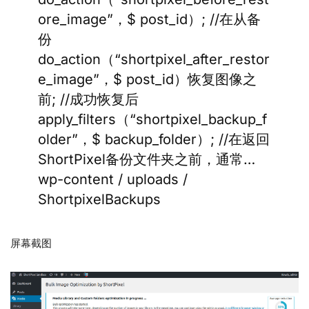
ore_image”，$ post_id）; //在从备
份
do_action（“shortpixel_after_restor
e_image”，$ post_id）恢复图像之
前; //成功恢复后
apply_filters（“shortpixel_backup_f
older”，$ backup_folder）; //在返回
ShortPixel备份文件夹之前，通常…
wp-content / uploads /
ShortpixelBackups
屏幕截图