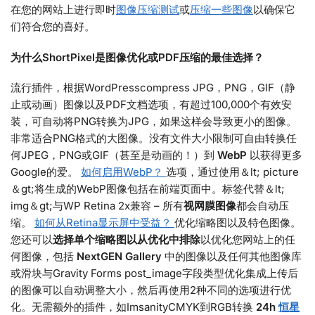
在您的网站上进行即时
图像压缩测试
或
压缩一些图像
以确保它
们符合您的喜好。
为什么ShortPixel是图像优化或PDF压缩的最佳选择？
流行插件，根据WordPresscompress JPG，PNG，GIF（静
止或动画）图像以及PDF文档选项，有超过100,000个有效安
装，可自动将PNG转换为JPG，如果这样会导致更小的图像。
非常适合PNG格式的大图像。没有文件大小限制可自由转换任
何JPEG，PNG或GIF（甚至是动画的！）到
WebP
以获得更多
Google的爱。
如何启用WebP？
选项，通过使用＆lt; picture
＆gt;将生成的WebP图像包括在前端页面中。标签代替＆lt;
img＆gt;与WP Retina 2x兼容 – 所有
视网膜图像
都会自动压
缩。
如何从Retina显示屏中受益？
优化缩略图以及特色图像。
您还可以
选择单个缩略图以从优化中排除
以优化您网站上的任
何图像，包括
NextGEN Gallery
中的图像以及任何其他图像库
或滑块与Gravity Forms post_image字段类型优化集成上传后
的图像可以自动调整大小，然后再使用2种不同的选项进行优
化。无需额外的插件，如ImsanityCMYK到RGB转换
24h
恒星