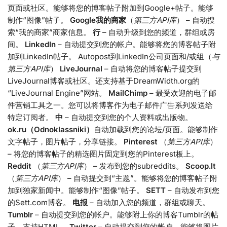
页面或社区。能够将您的博客帖子附加到Google+帖子。能够
制作“图像”帖子。
Google我的商家
（
第三方API库
） – 自动搜
索“我的商家”商家信息。
行
– 自动升级到您的频道，群组或房
间。
LinkedIn
– 自动提交到您的帐户。能够将您的博客帖子附
加到LinkedIn帖子。 Autopost到LinkedIn公司页面和/或组（
与
第三方API库
）
LiveJournal
– 自动将您的博客帖子提交到
LiveJournal博客或社区。还支持基于DreamWidth.org的
“LiveJournal Engine”网站。
MailChimp
– 最受欢迎的电子邮
件营销工具之一。您可以将博客作为电子邮件广告系列发送给
特定订阅者。
中
– 自动提交到您的个人资料或出版物。
ok.ru（Odnoklassniki）
自动加载到您的论坛/页面。能够制作
文字帖子，图片帖子，分享链接。
Pinterest
（
第三方API库
）
– 将您的博客帖子的精选图片固定到您的Pinterest板上。
Reddit
（
第三方API库
） – 发布到您的subreddits。
Scoop.It
（
第三方API库
） – 自动提交到“主题”。能够将您的博客帖子附
加到独家新闻中。能够制作“图像”帖子。
SETT
– 自动发布到您
的Sett.com博客。
电报
– 自动加入您的频道，群组或聊天。
Tumblr
– 自动提交到您的帐户。能够附上你的博客Tumblr的帖
子。支持HTML。
Twitter
– 自动提交到您的帐户。能够将图片