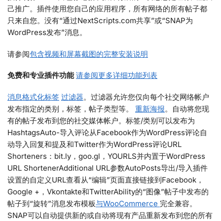
己推广。插件使用您自己的应用程序，所有网络的所有帖子都
只来自您。没有“通过NextScripts.com共享”或“SNAP为
WordPress发布”消息。
请参阅
包含视频和屏幕截图的完整安装说明
免费和专业插件功能
请参阅更多详细功能列表
消息格式化标签
过滤器
。过滤器允许您仅向每个社交网络帐户
发布指定的类别，标签，帖子类型等。
重新海报
。自动将您现
有的帖子发布到您的社交媒体帐户。标签/类别可以发布为
HashtagsAuto-导入评论从Facebook作为WordPress评论自
动导入回复和提及和Twitter作为WordPress评论URL
Shorteners：bit.ly，goo.gl，YOURLS并内置于WordPress
URL ShortenerAdditional URL参数AutoPosts导出/导入插件
设置的自定义URL查看从“编辑”页面直接链接到Facebook，
Google +，Vkontakte和TwitterAbility的“图像”帖子中发布的
帖子到“旋转”消息发布模板
与WooCommerce
完全兼容。
SNAP可以自动提供新的或自动将现有产品重新发布到您的所有