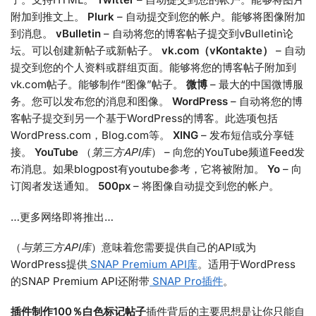
附加到推文上。
Plurk
– 自动提交到您的帐户。能够将图像附加
到消息。
vBulletin
– 自动将您的博客帖子提交到vBulletin论
坛。可以创建新帖子或新帖子。
vk.com（vKontakte）
– 自动
提交到您的个人资料或群组页面。能够将您的博客帖子附加到
vk.com帖子。能够制作“图像”帖子。
微博
– 最大的中国微博服
务。您可以发布您的消息和图像。
WordPress
– 自动将您的博
客帖子提交到另一个基于WordPress的博客。此选项包括
WordPress.com，Blog.com等。
XING
– 发布短信或分享链
接。
YouTube
（
第三方API库
） – 向您的YouTube频道Feed发
布消息。如果blogpost有youtube参考，它将被附加。
Yo
– 向
订阅者发送通知。
500px
– 将图像自动提交到您的帐户。
…更多网络即将推出…
（
与第三方API库
）意味着您需要提供自己的API或为
WordPress提供
SNAP Premium API库
。适用于WordPress
的SNAP Premium API还附带
SNAP Pro插件
。
插件制作100％白色标记帖子
插件背后的主要思想是让你只能自