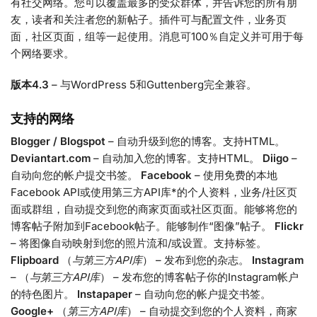
有社交网络。您可以覆盖最多的受众群体，并告诉您的所有朋
友，读者和关注者您的新帖子。插件可与配置文件，业务页
面，社区页面，组等一起使用。消息可100％自定义并可用于每
个网络要求。
版本4.3
– 与WordPress 5和Guttenberg完全兼容。
支持的网络
Blogger / Blogspot
– 自动升级到您的博客。支持HTML。
Deviantart.com
– 自动加入您的博客。支持HTML。
Diigo
–
自动向您的帐户提交书签。
Facebook
– 使用免费的本地
Facebook API或使用第三方API库*的个人资料，业务/社区页
面或群组，自动提交到您的商家页面或社区页面。能够将您的
博客帖子附加到Facebook帖子。能够制作“图像”帖子。
Flickr
– 将图像自动映射到您的照片流和/或设置。支持标签。
Flipboard
（
与第三方API库
） – 发布到您的杂志。
Instagram
– （
与第三方API库
） – 发布您的博客帖子你的Instagram帐户
的特色图片。
Instapaper
– 自动向您的帐户提交书签。
Google+
（
第三方API库
） – 自动提交到您的个人资料，商家