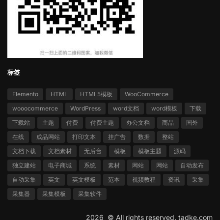
标签
Elemento
HTML
HTML5模板
WooCommerce
wooocommerce
WordPress
word文档
word模板
下载
下载站
主题
付费
付费主题
办公文档
商品
国外
在线
成品网站
打印文本
挂广告
数据
整站
文档下载
文档素材
无后台
模板
模板主题
源码
独立建站
电子商城
系统
素材
网站
网站
自动发布
自动采集
英文
英文模板
范本
视频教程
资讯
采集
采集器
采集模板
采集软件
2026 ©
All rights reserved.
tadke.com