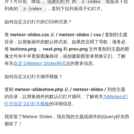
片下方分层。降低
的
或提高下拉
。流星幻灯片
z-index
列表的
，直到下拉列表高于幻灯片。
z-index
如何自定义幻灯片的CSS样式表？
将
meteor-slides.css
从
/ meteor-slides / css /
复制到主题
目录，以替换插件的默认样式表。如果您启用了导航，请务必
将
buttons.png
，
next.png
和
prev.png
文件复制到主题的图
像文件夹中并更新图像路径，或创建新图形来替换它们。了解
有关
自定义Meteor Slides样式表
的更多信息。
如何自定义幻灯片循环模板？
复制
meteor-slideshow.php
从
/ meteor-slides /
到您主题
的目录，以替换插件的默认幻灯片循环。了解有关
为Meteor幻
灯片自定义幻灯片模板
的详细信息。
我安装了Meteor Slides，现在我的主题或插件的jQuery好东西
都坏了！