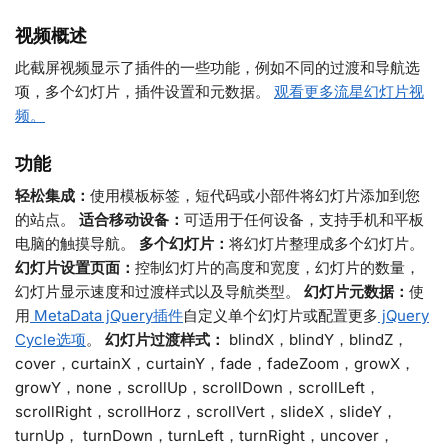
视频概述
此截屏视频显示了插件的一些功能，例如不同的过渡和导航选
项，多个幻灯片，插件设置和元数据。
观看更多流星幻灯片视
频。
功能
轻松集成：
使用模板标签，短代码或小部件将幻灯片添加到您
的站点。
适合移动设备：
可适用于任何设备，支持手机和平板
电脑的触摸导航。
多个幻灯片：
将幻灯片整理成多个幻灯片。
幻灯片设置页面：
控制幻灯片的高度和宽度，幻灯片的数量，
幻灯片显示速度和过渡样式以及导航类型。
幻灯片元数据：
使
用
MetaData jQuery插件
自定义单个幻灯片或配置更多
jQuery
Cycle选项
。
幻灯片过渡样式：
blindX，blindY，blindZ，
cover，curtainX，curtainY，fade，fadeZoom，growX，
growY，none，scrollUp，scrollDown，scrollLeft，
scrollRight，scrollHorz，scrollVert，slideX，slideY，
turnUp， turnDown，turnLeft，turnRight，uncover，