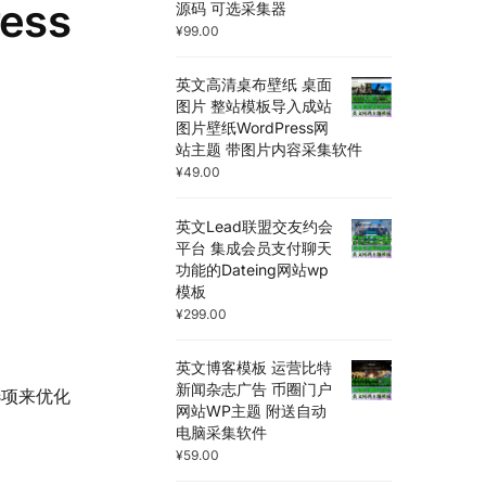
ress
源码 可选采集器
¥
99.00
英文高清桌布壁纸 桌面
图片 整站模板导入成站
图片壁纸WordPress网
站主题 带图片内容采集软件
¥
49.00
英文Lead联盟交友约会
平台 集成会员支付聊天
功能的Dateing网站wp
模板
¥
299.00
英文博客模板 运营比特
新闻杂志广告 币圈门户
选项来优化
网站WP主题 附送自动
电脑采集软件
¥
59.00