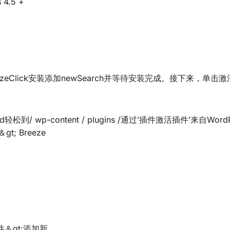
4.5 +
eezeClick安装添加newSearch并等待安装完成。接下来，单击
d轻松到/ wp-content / plugins /通过’插件激活插件’来自Word
t; Breeze
件＆gt;添加新