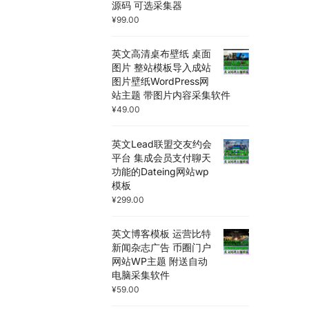
源码 可选采集器
¥
99.00
英文高清桌布壁纸 桌面
图片 整站模板导入成站
图片壁纸WordPress网
站主题 带图片内容采集软件
¥
49.00
英文Lead联盟交友约会
平台 集成会员支付聊天
功能的Dateing网站wp
模板
¥
299.00
英文博客模板 运营比特
新闻杂志广告 币圈门户
网站WP主题 附送自动
电脑采集软件
¥
59.00