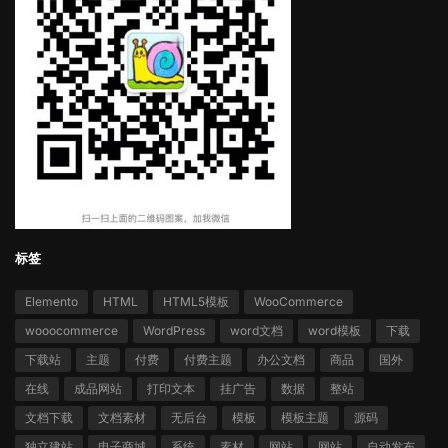
标签
Elemento
HTML
HTML5模板
WooCommerce
wooocommerce
WordPress
word文档
word模板
下载
下载站
主题
付费
付费主题
办公文档
商品
国外
在线
成品网站
打印文本
挂广告
数据
整站
文档下载
文档素材
无后台
模板
模板主题
源码
独立建站
电子商城
系统
素材
网站
网站
自动发布