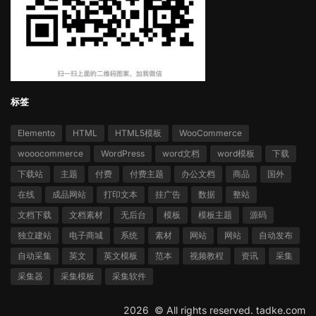
标签
Elemento
HTML
HTML5模板
WooCommerce
wooocommerce
WordPress
word文档
word模板
下载
下载站
主题
付费
付费主题
办公文档
商品
国外
在线
成品网站
打印文本
挂广告
数据
整站
文档下载
文档素材
无后台
模板
模板主题
源码
独立建站
电子商城
系统
素材
网站
网站
自动发布
自动采集
英文
英文模板
范本
视频教程
资讯
采集
采集器
采集模板
采集软件
2026 ©
All rights reserved.
tadke.com