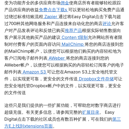
变为功能齐全的多供应商市场
佣金
使商店所有者能够轻松跟踪
产品供应商的收益
免费点击下载s
可以更轻松地购买免费产品通
过绕过标准结账流程
Zapier
通过将Easy Digital点击下载与超
过700种其他网络服务和产品连接来自动化您的商店
评论
允许客
户对产品发表评论和反馈已购买
推荐产品
根据实际销售数据向
客户展示其他购买产品的建议
Conten t限制
允许网站所有者限
制对付费客户的页面内容访问
MailChimp
将您的商店连接到您
的MailChimp帐户，以便您可以根据他们购买的内容轻松地为
客户订阅电子邮件列表
AWeber
将您的商店连接到您的
AWeber帐户，以便您可以根据购买的内容轻松订阅客户的电子
邮件列表
Amazon S3
可让您在Amazon S3上安全地托管文
件，以实现更可靠，更安全的文件传送
Dropbox文件存储
可让
您安全地托管Dropbox帐户中的文件，以实现更可靠，更安全
的文件传送
这些只是我们提供的一些扩展功能，可帮助您对数字商店进行
超级充值。有关更多信息，请参阅完整的
扩展目录
。 Easy
Digital点击下载的社区成员也有数百种扩展，可在我们的
第三
方E上找到xtensions页面
。