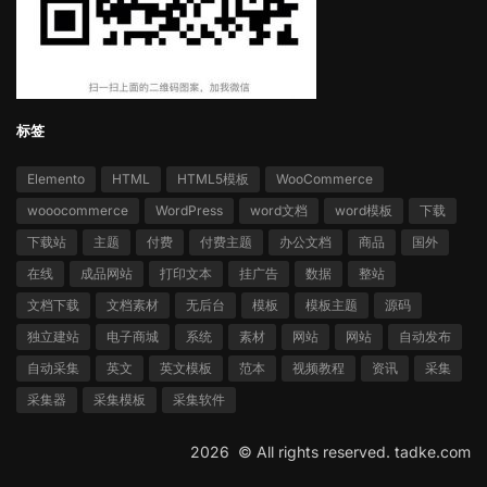
标签
Elemento
HTML
HTML5模板
WooCommerce
wooocommerce
WordPress
word文档
word模板
下载
下载站
主题
付费
付费主题
办公文档
商品
国外
在线
成品网站
打印文本
挂广告
数据
整站
文档下载
文档素材
无后台
模板
模板主题
源码
独立建站
电子商城
系统
素材
网站
网站
自动发布
自动采集
英文
英文模板
范本
视频教程
资讯
采集
采集器
采集模板
采集软件
2026 ©
All rights reserved.
tadke.com